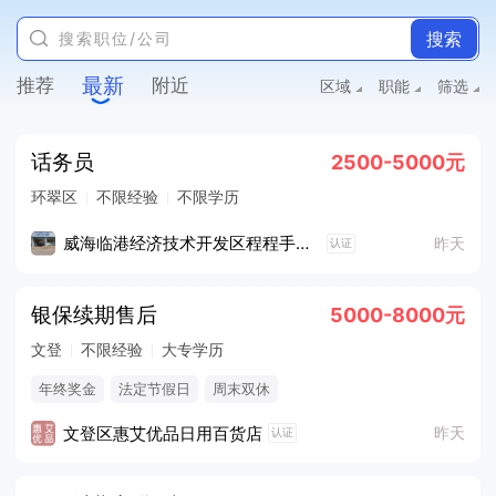
搜索
最新
推荐
附近
区域
职能
筛选
话务员
2500-5000元
环翠区
不限经验
不限学历
威海临港经济技术开发区程程手机店
昨天
认证
银保续期售后
5000-8000元
文登
不限经验
大专学历
年终奖金
法定节假日
周末双休
文登区惠艾优品日用百货店
昨天
认证