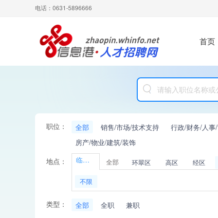
电话：0631-5896666
首页
职位：
全部
销售/市场/技术支持
行政/财务/人事
房产/物业/建筑/装饰
临港区
地点：
全部
环翠区
高区
经区
不限
类型：
全部
全职
兼职