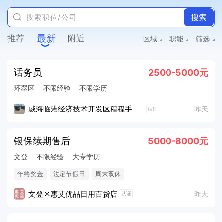
搜索
最新
推荐
附近
区域
职能
筛选
话务员
2500-5000元
环翠区
不限经验
不限学历
威海临港经济技术开发区程程手机店
昨天
认证
银保续期售后
5000-8000元
文登
不限经验
大专学历
年终奖金
法定节假日
周末双休
文登区惠艾优品日用百货店
昨天
认证