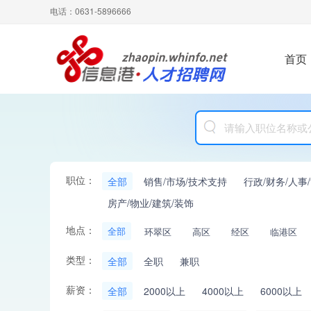
电话：0631-5896666
首页
职位：
全部
销售/市场/技术支持
行政/财务/人事
房产/物业/建筑/装饰
地点：
全部
环翠区
高区
经区
临港区
类型：
全部
全职
兼职
薪资：
全部
2000以上
4000以上
6000以上