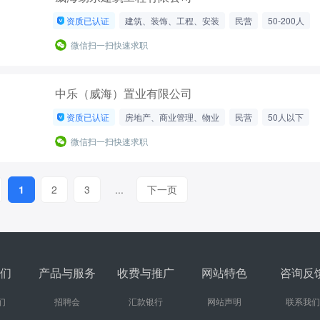
资质已认证
建筑、装饰、工程、安装
民营
50-200人
微信扫一扫快速求职
中乐（威海）置业有限公司
资质已认证
房地产、商业管理、物业
民营
50人以下
微信扫一扫快速求职
1
2
3
...
下一页
们
产品与服务
收费与推广
网站特色
咨询反
们
招聘会
汇款银行
网站声明
联系我们