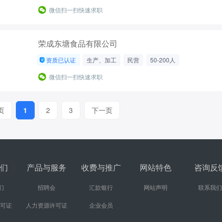
微信扫一扫快速求职
荣成东塘食品有限公司
资质已认证
生产、加工
民营
50-200人
微信扫一扫快速求职
页
1
2
3
下一页
们
产品与服务
收费与推广
网站特色
咨询反
们
招聘会
汇款银行
网站声明
联系我们
许可证
人力资源许可证
企业会员