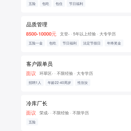
五险
包吃
包住
节日福利
品质管理
8500-10000元
文登-
· 5年以上经验
· 大专学历
五险一金
包吃
节日福利
法定节假日
年终奖金
客户跟单员
面议
环翠区-
· 不限经验
· 大专学历
招聘1人
年龄22-40周岁
性别女
冷库厂长
面议
荣成-
· 不限经验
· 不限学历
五险