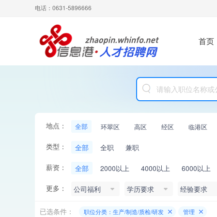
电话：0631-5896666
首页
地点：
全部
环翠区
高区
经区
临港区
类型：
全部
全职
兼职
薪资：
全部
2000以上
4000以上
6000以上
更多：
公司福利
学历要求
经验要求
已选条件：
职位分类：生产/制造/质检/研发
管理