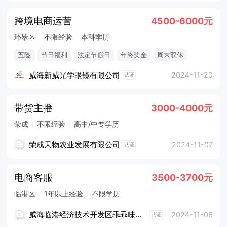
跨境电商运营
4500-6000元
环翠区
不限经验
本科学历
五险
节日福利
法定节假日
年终奖金
周末双休
生日福利
餐补/工作餐
威海新威光学眼镜有限公司
2024-11-20
认证
带货主播
3000-4000元
荣成
不限经验
高中/中专学历
荣成天物农业发展有限公司
2024-11-07
认证
电商客服
3500-3700元
临港区
1年以上经验
不限学历
威海临港经济技术开发区乖乖味休闲食品经营部
2024-11-06
认证