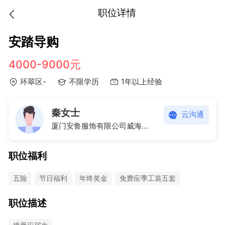
职位详情
安踏导购
4000-9000元
环翠区-
不限学历
1年以上经验
秦女士
云沟通
厦门安鲁服饰有限公司威海万达广场第一分公司
职位福利
五险
节日福利
年终奖金
免费应季工装五套
职位描述