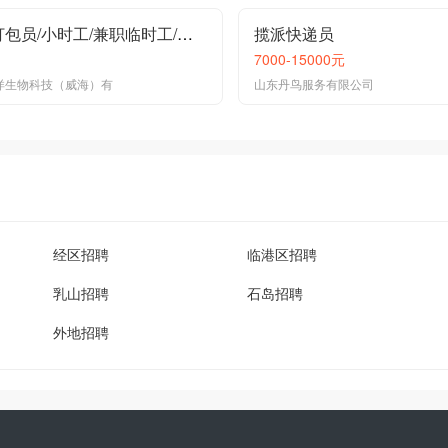
仓库打包员/小时工/兼职临时工/半天4小时
揽派快递员
7000-15000元
洋生物科技（威海）有
山东丹鸟服务有限公司
经区招聘
临港区招聘
乳山招聘
石岛招聘
外地招聘