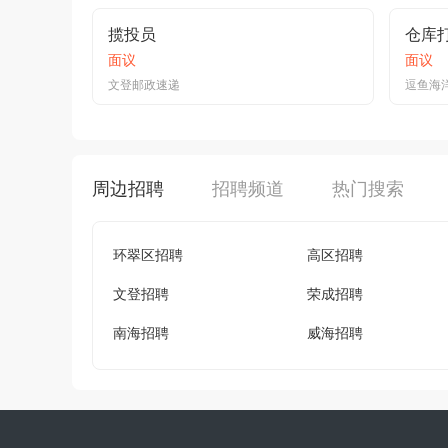
揽投员
面议
面议
文登邮政速递
逗鱼海
周边招聘
招聘频道
热门搜索
环翠区招聘
高区招聘
文登招聘
荣成招聘
南海招聘
威海招聘