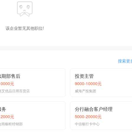
该企业暂无其他职位!
搜索更
续期部售后
投资主管
10000元
9000-10000元
惠艾优品日用百货店
威海产投集团
服务
分行融合客户经理
12000元
5000-20000元
金雨橱柜经销部
中信银行卡中心