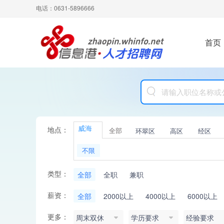
电话：0631-5896666
首页
威海
地点：
全部
环翠区
高区
经区
不限
类型：
全部
全职
兼职
薪资：
全部
2000以上
4000以上
6000以上
更多：
周末双休
学历要求
经验要求