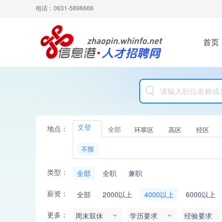
电话：0631-5896666
首页
文登
地点：
全部
环翠区
高区
经区
不限
类型：
全部
全职
兼职
薪资：
全部
2000以上
4000以上
6000以上
更多：
周末双休
学历要求
经验要求