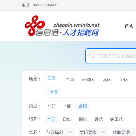
电话：0631-5896666
首页
石岛
地点：
全部
环翠区
高区
经区
不限
类型：
全部
全职
兼职
结算：
全部
日结
周结
月结
完工结
更多：
节日福利
学历要求
经验要求