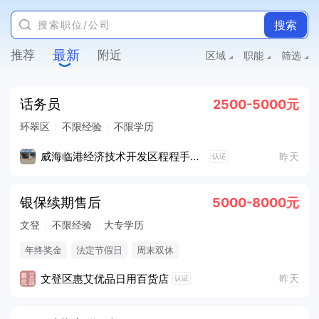
搜索
最新
推荐
附近
区域
职能
筛选
话务员
2500-5000元
环翠区
不限经验
不限学历
威海临港经济技术开发区程程手机店
昨天
认证
银保续期售后
5000-8000元
文登
不限经验
大专学历
年终奖金
法定节假日
周末双休
文登区惠艾优品日用百货店
昨天
认证