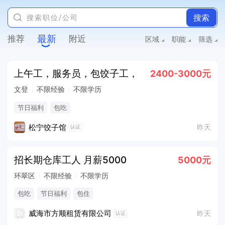
搜索
最新
推荐
附近
区域
职能
筛选
上午工，服务员，包饺子工，
2400-3000元
文登
不限经验
不限学历
节日福利
包吃
松宁饺子馆
昨天
认证
招长期仓库工人 月薪5000
5000元
环翠区
不限经验
不限学历
包吃
节日福利
包住
威海市方顺租赁有限公司
昨天
认证